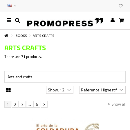
BOOKS
ARTS CRAFTS
ARTS CRAFTS
There are 71 products.
Arts and crafts
Show all
1
2
3
...
6