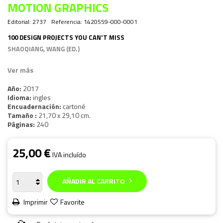
MOTION GRAPHICS
Editorial:
2737
Referencia:
1420559-000-0001
100 DESIGN PROJECTS YOU CAN'T MISS
SHAOQIANG, WANG (ED.)
Ver más
Año:
2017
Idioma:
ingles
Encuadernación:
cartoné
Tamaño :
21,70 x 29,10 cm.
Páginas:
240
25,00 €
IVA incluído
AÑADIR AL CARRITO
Imprimir
Favorite