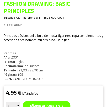
FASHION DRAWING: BASIC
PRINCIPLES
Editorial:
720
Referencia:
1111525-000-0001
ALLEN, ANNE
Principos básicos del dibujo de moda, figurines, ropa,complementos y
accesorios pra hombre mujer y niño. En inglés
Ver más
Año:
2004
Idioma:
ingles
Encuadernación:
rustica
Tamaño :
21,00 x 29,70 cm.
Páginas:
109
ISBN/EAN:
9780713470963
4,95 €
IVA incluído
AÑADIR AL CARRITO