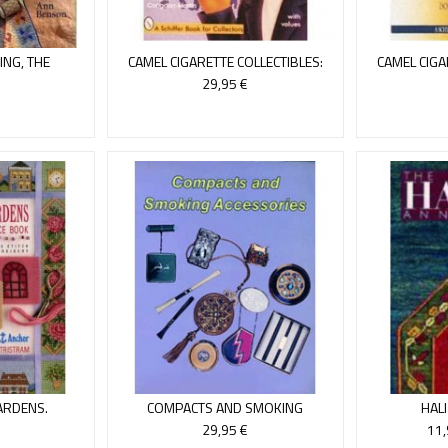
NG, THE
CAMEL CIGARETTE COLLECTIBLES:
CAMEL CIGA
1964-1995
THEEARLY 
29,95 €
ARDENS.
COMPACTS AND SMOKING
HALI
URCE BOOK
ACCESSORIES
29,95 €
11