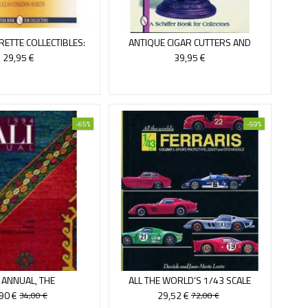
RETTE COLLECTIBLES:
ANTIQUE CIGAR CUTTERS AND
YEARS: 1913-1963...
LIGHTERS
29,95 €
39,95 €
-65%
-59%
 ANNUAL, THE
ALL THE WORLD'S 1/43 SCALE
FERRARIS, VOL.1
,90 €
29,52 €
34,00 €
72,00 €