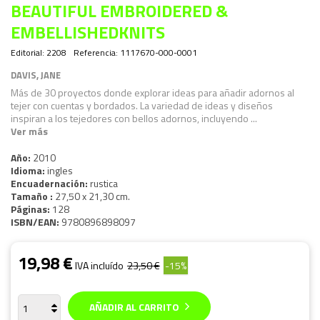
BEAUTIFUL EMBROIDERED &
EMBELLISHEDKNITS
Editorial:
2208
Referencia:
1117670-000-0001
DAVIS, JANE
Más de 30 proyectos donde explorar ideas para añadir adornos al
tejer con cuentas y bordados. La variedad de ideas y diseños
inspiran a los tejedores con bellos adornos, incluyendo ...
Ver más
Año:
2010
Idioma:
ingles
Encuadernación:
rustica
Tamaño :
27,50 x 21,30 cm.
Páginas:
128
ISBN/EAN:
9780896898097
19,98 €
IVA incluído
23,50 €
-15%
AÑADIR AL CARRITO