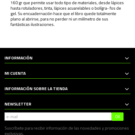
160 gr que permite usar todo tipo de materiales, desde lápices
hasta rotuladores, tinta, lápices acuarelables o bolígra- fos de
gel. Su encuadernación hace que el libro quede totalmente
plano al abrirse, para no perder ni un milímetro de sus
fantásticas ilustraciones.
INFORMACIÓN
MI CUENTA
INFORMACIÓN SOBRE LA TIENDA
NEWSLETTER
OK
Suscríbete para recibir información de las novedades y promociones
exclusivas.