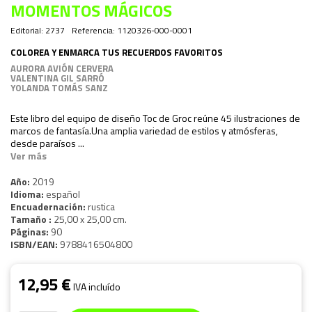
MOMENTOS MÁGICOS
Editorial:
2737
Referencia:
1120326-000-0001
COLOREA Y ENMARCA TUS RECUERDOS FAVORITOS
AURORA AVIÓN CERVERA
VALENTINA GIL SARRÓ
YOLANDA TOMÁS SANZ
Este libro del equipo de diseño Toc de Groc reúne 45 ilustraciones de
marcos de fantasía.Una amplia variedad de estilos y atmósferas,
desde paraísos ...
Ver más
Año:
2019
Idioma:
español
Encuadernación:
rustica
Tamaño :
25,00 x 25,00 cm.
Páginas:
90
ISBN/EAN:
9788416504800
12,95 €
IVA incluído