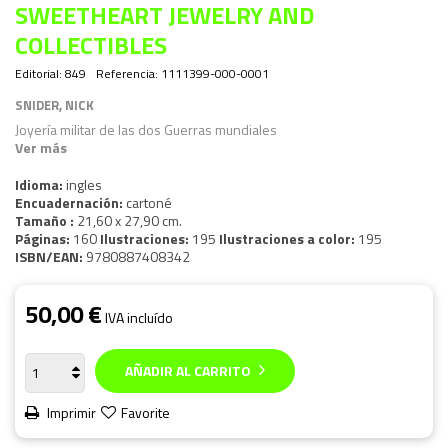
SWEETHEART JEWELRY AND
COLLECTIBLES
Editorial:
849
Referencia:
1111399-000-0001
SNIDER, NICK
Joyería militar de las dos Guerras mundiales
Ver más
Idioma:
ingles
Encuadernación:
cartoné
Tamaño :
21,60 x 27,90 cm.
Páginas:
160
Ilustraciones:
195
Ilustraciones a color:
195
ISBN/EAN:
9780887408342
50,00 €
IVA incluído
AÑADIR AL CARRITO
Imprimir
Favorite