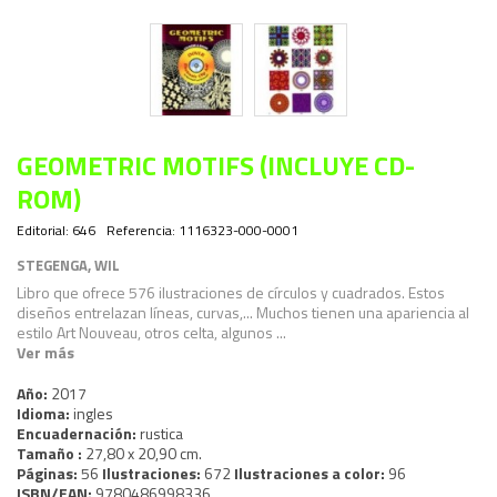
GEOMETRIC MOTIFS (INCLUYE CD-
ROM)
Editorial:
646
Referencia:
1116323-000-0001
STEGENGA, WIL
Libro que ofrece 576 ilustraciones de círculos y cuadrados. Estos
diseños entrelazan líneas, curvas,... Muchos tienen una apariencia al
estilo Art Nouveau, otros celta, algunos ...
Ver más
Año:
2017
Idioma:
ingles
Encuadernación:
rustica
Tamaño :
27,80 x 20,90 cm.
Páginas:
56
Ilustraciones:
672
Ilustraciones a color:
96
ISBN/EAN:
9780486998336