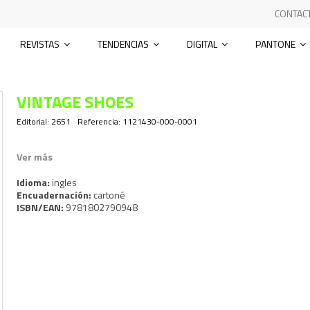
CONTAC
REVISTAS
TENDENCIAS
DIGITAL
PANTONE
VINTAGE SHOES
Editorial:
2651
Referencia:
1121430-000-0001
Ver más
Idioma:
ingles
Encuadernación:
cartoné
ISBN/EAN:
9781802790948