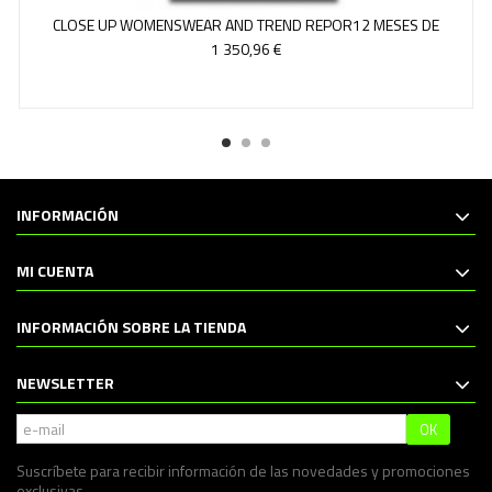
CLOSE UP WOMENSWEAR AND TREND REPOR12 MESES DE
ACCESO EN...
1 350,96 €
INFORMACIÓN
MI CUENTA
INFORMACIÓN SOBRE LA TIENDA
NEWSLETTER
OK
Suscríbete para recibir información de las novedades y promociones
exclusivas.