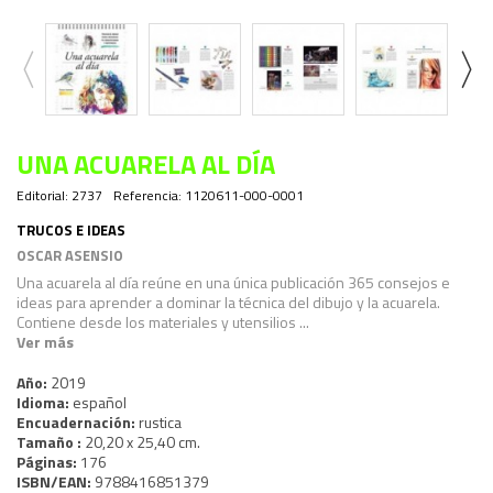
UNA ACUARELA AL DÍA
Editorial:
2737
Referencia:
1120611-000-0001
TRUCOS E IDEAS
OSCAR ASENSIO
Una acuarela al día
reúne en una única publicación 365 consejos e
ideas para aprender a dominar la técnica del dibujo y la acuarela.
Contiene desde los materiales y utensilios ...
Ver más
Año:
2019
Idioma:
español
Encuadernación:
rustica
Tamaño :
20,20 x 25,40 cm.
Páginas:
176
ISBN/EAN:
9788416851379