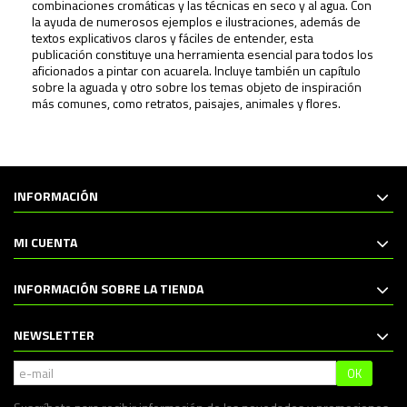
combinaciones cromáticas y las técnicas en seco y al agua. Con
la ayuda de numerosos ejemplos e ilustraciones, además de
textos explicativos claros y fáciles de entender, esta
publicación constituye una herramienta esencial para todos los
aficionados a pintar con acuarela. Incluye también un capítulo
sobre la aguada y otro sobre los temas objeto de inspiración
más comunes, como retratos, paisajes, animales y flores.
INFORMACIÓN
MI CUENTA
INFORMACIÓN SOBRE LA TIENDA
NEWSLETTER
OK