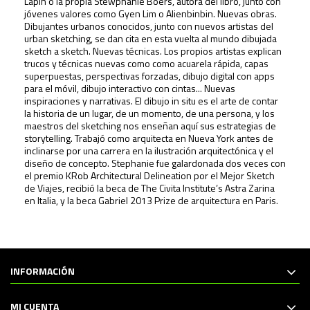
Lapin o la propia Stewphanie Boers, autora del libro, junto con
jóvenes valores como Gyen Lim o Alienbinbin. Nuevas obras.
Dibujantes urbanos conocidos, junto con nuevos artistas del
urban sketching
, se dan cita en esta vuelta al mundo dibujada
sketch
a
sketch
. Nuevas técnicas. Los propios artistas explican
trucos y técnicas nuevas como como acuarela rápida, capas
superpuestas, perspectivas forzadas, dibujo digital con apps
para el móvil, dibujo interactivo con cintas... Nuevas
inspiraciones y narrativas. El dibujo
in situ
es el arte de contar
la historia de un lugar, de un momento, de una persona, y los
maestros del sketching nos enseñan aquí sus estrategias de
storytelling. Trabajó como arquitecta en Nueva York antes de
inclinarse por una carrera en la ilustración arquitectónica y el
diseño de concepto. Stephanie fue galardonada dos veces con
el premio KRob Architectural Delineation por el Mejor Sketch
de Viajes, recibió la beca de The Civita Institute’s Astra Zarina
en Italia, y la beca Gabriel 2013 Prize de arquitectura en Paris.
INFORMACIÓN
MI CUENTA