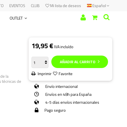
TO
EVENTOS
CLUB
Mi lista de deseos
Español
OUTLET
19,95 €
IVA incluído
AÑADIR AL CARRITO
Imprimir
Favorite
 de la
s técnicas de
Envío internacional
Envíos en 48h para España
4-5 días envíos internacionales
Pago seguro