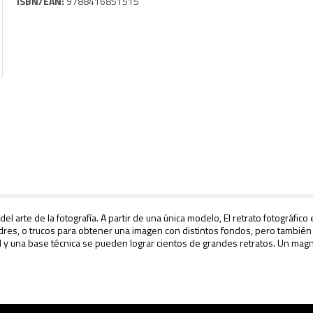
ISBN/EAN:
9788416851515
del arte de la fotografía. A partir de una única modelo,
El retrato fotográfico
e
cuadres, o trucos para obtener una imagen con distintos fondos, pero tambi
y una base técnica se pueden lograr cientos de grandes retratos. Un magnífic