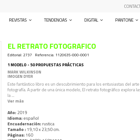
CONTAC
REVISTAS
TENDENCIAS
DIGITAL
PANTONE
EL RETRATO FOTOGRAFICO
Editorial:
2737
Referencia:
1120635-000-0001
1 MODELO - 50 PROPUESTAS PRÁCTICAS
MARK WILKINSON
IMOGEN DYER
Este fantástico libro es un descubrimiento para los entusiastas del arte
fotografía. A partir de una única modelo,
El retrato fotográfico
explora la
la ...
Ver más
Año:
2019
Idioma:
español
Encuadernación:
rustica
Tamaño :
19,10 x 23,50 cm.
Páginas:
160