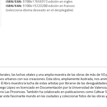
ISBN/EAN:
9788417656973 edición en ingles
ISBN/EAN:
9788419220288 edición en frances
(selecciona idioma deseado en el desplegable)
lturales, las luchas vitales y una amplia muestra de las obras de más de 50 p
nos urbanos con sus creaciones. Esta obra, ampliamente ilustrada, nos anima
i. El libro muestra la lucha de estas artistas por librarse de las desiguald
. Diego López es licenciado en Documentación por la Universidad de Valenci
ario Las Provincias. También ha colaborado en publicaciones como
Cultivar 
tigar este fascinante mundo en las ciudades y coleccionar fotos de las obras