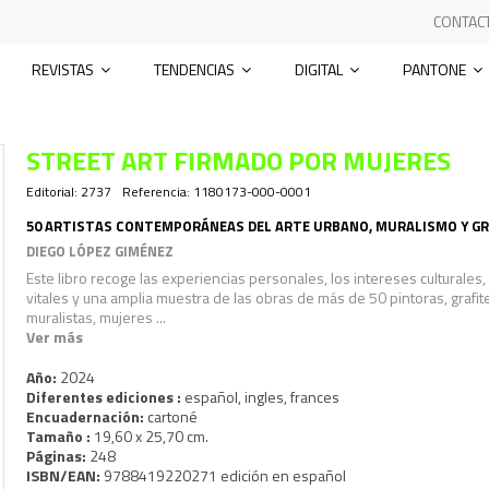
CONTAC
REVISTAS
TENDENCIAS
DIGITAL
PANTONE
STREET ART FIRMADO POR MUJERES
Editorial:
2737
Referencia:
1180173-000-0001
50 ARTISTAS CONTEMPORÁNEAS DEL ARTE URBANO, MURALISMO Y GR
DIEGO LÓPEZ GIMÉNEZ
Este libro recoge las experiencias personales, los intereses culturales, 
vitales y una amplia muestra de las obras de más de 50 pintoras, grafit
muralistas, mujeres ...
Ver más
Año:
2024
Diferentes ediciones :
español, ingles, frances
Encuadernación:
cartoné
Tamaño :
19,60 x 25,70 cm.
Páginas:
248
ISBN/EAN:
9788419220271 edición en español