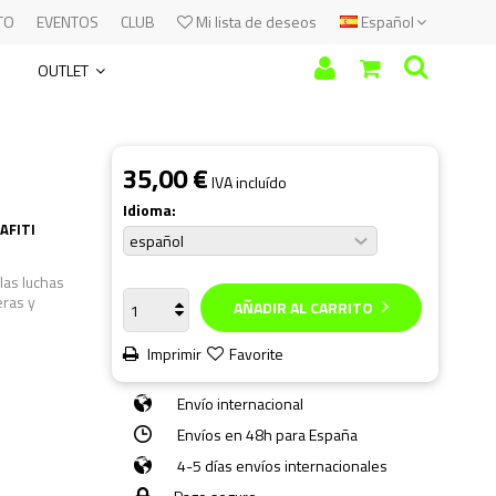
TO
EVENTOS
CLUB
Mi lista de deseos
Español
OUTLET
35,00 €
IVA incluído
Idioma:
AFITI
las luchas
eras y
AÑADIR AL CARRITO
Imprimir
Favorite
Envío internacional
Envíos en 48h para España
4-5 días envíos internacionales