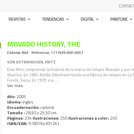
CONTAC
REVISTAS
TENDENCIAS
DIGITAL
PANTONE
MOVADO HISTORY, THE
Editorial:
849
Referencia:
1111929-000-0001
VON OSTERHAUSEN, FRITZ
Este libro comprende la historia de la marca de relojes Movado y sus 
diseños. En 1881 Achille Ditesheim fundo una fábrica de relojes en La
Fonds, Suiza. En 1905 a la ...
Ver más
Año:
2005
Idioma:
ingles
Encuadernación:
cartoné
Tamaño :
28,60 x 25,50 cm.
Páginas:
234
Ilustraciones:
250
Ilustraciones a color:
250
ISBN/EAN:
9780764301261