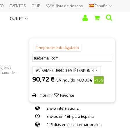
TO
EVENTOS
CLUB
Mi lista de deseos
Español
OUTLET
Temporalmente Agotado
mejores
AVÍSAME CUANDO ESTÉ DISPONIBLE
 Chaux-de-
90,72 €
IVA incluído
108,00 €
-16%
Imprimir
Favorite
Envío internacional
Envíos en 48h para España
4-5 días envíos internacionales