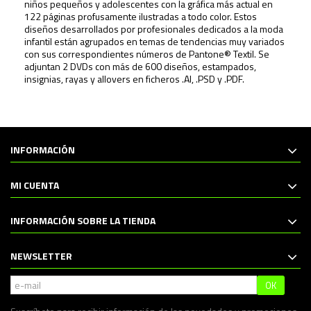
niños pequeños y adolescentes con la gráfica más actual en
122 páginas profusamente ilustradas a todo color. Estos
diseños desarrollados por profesionales dedicados a la moda
infantil están agrupados en temas de tendencias muy variados
con sus correspondientes números de Pantone® Textil. Se
adjuntan 2 DVDs con más de 600 diseños, estampados,
insignias, rayas y allovers en ficheros .AI, .PSD y .PDF.
INFORMACIÓN
MI CUENTA
INFORMACIÓN SOBRE LA TIENDA
NEWSLETTER
OK