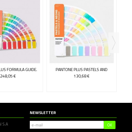
PA
LUS FORMULA GUIDE.
PANTONE PLUS PASTELS AND
IDOS, BRILLANTE Y...
NEONS. BRILLO Y MATE
248,05 €
130,68 €
NEWSLETTER
l S.A
OK