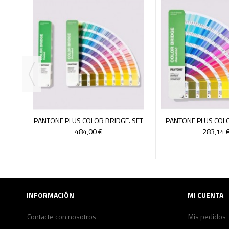
E
CAS
PANTONE PLUS COLOR BRIDGE. SET
PANTONE PLUS COL
BRILLO+MATE
UNCOATE
484,00 €
283,14 
INFORMACIÓN
MI CUENTA
Contacte con nosotros
Mis pedidos