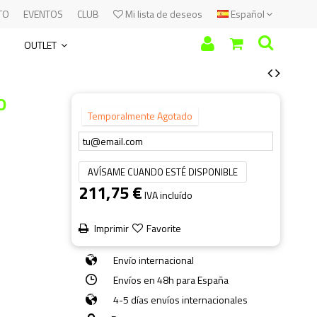
TO
EVENTOS
CLUB
Mi lista de deseos
Español
OUTLET
O
Temporalmente Agotado
AVÍSAME CUANDO ESTÉ DISPONIBLE
211,75 €
IVA incluído
Imprimir
Favorite
Envío internacional
Envíos en 48h para España
4-5 días envíos internacionales