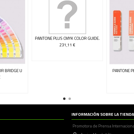
PANTONE PLUS CMYK COLOR GUIDE.
BRILLO Y MATE
231,11 €
OR BRIDGE U
PANTONE P
D
COLORES SOL
€
INFORMACIÓN SOBRE LA TIENDA
Promotora de Prensa Internaciona