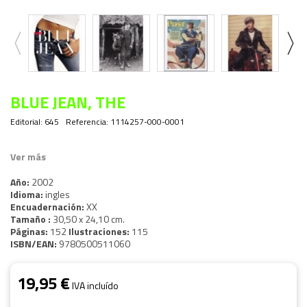
BLUE JEAN, THE
Editorial:
645
Referencia:
1114257-000-0001
Ver más
Año:
2002
Idioma:
ingles
Encuadernación:
XX
Tamaño :
30,50 x 24,10 cm.
Páginas:
152
Ilustraciones:
115
ISBN/EAN:
9780500511060
19,95 €
IVA incluído