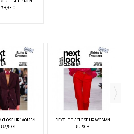
OK CLOSE UP MEN
-ONLINE ACCESS 13
79,33 €
NEX
BA
K CLOSE UP WOMAN
NEXT LOOK CLOSE UP WOMAN
DRESSES - ONLINE
SKIRTS &TROUSERS - VERSION...
82,50 €
82,50 €
ERSION 14