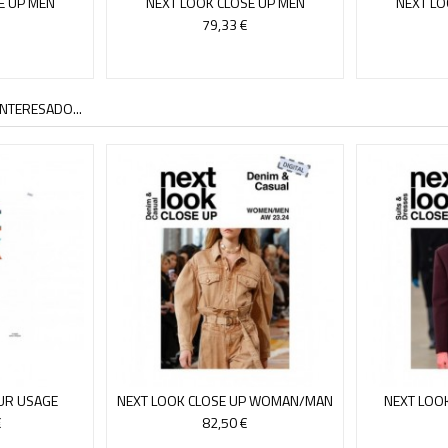
E UP MEN
NEXT LOOK CLOSE UP MEN
NEXT LO
 ACCESS 15
KNITWEAR-ONLINE ACCESS 14
KNITWEAR
79,33 €
NTERESADO...
UR USAGE
NEXT LOOK CLOSE UP WOMAN/MAN
NEXT LOO
SS+ REVISTA
DENIM-ONLINE ACCES 14
SUITS & 
€
82,50 €
V