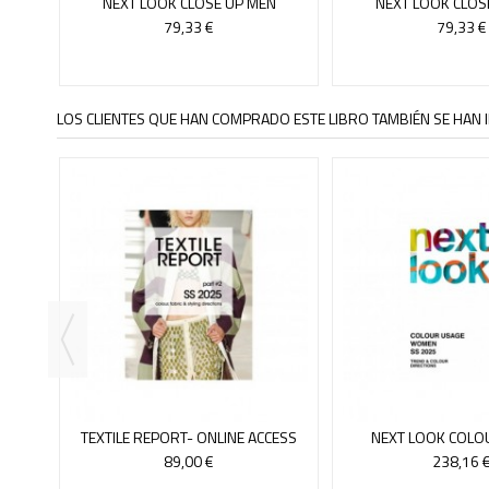
NEXT LOOK CLOSE UP MEN
NEXT LOOK CLOS
KNITWEAR-ONLINE ACCESS 18
KNITWEAR-ONLINE
79,33 €
79,33 €
LOS CLIENTES QUE HAN COMPRADO ESTE LIBRO TAMBIÉN SE HAN I
AN
NLINE
TEXTILE REPORT- ONLINE ACCESS
NEXT LOOK COLO
3/25
WOMAN-ONLINEACCE
89,00 €
238,16 
23