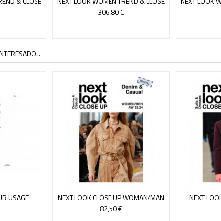
REND & CLOSE
NEXT LOOK WOMEN TREND & CLOSE
NEXT LOOK 
E 24
UPCOMPLETE 23
UP
€
306,80 €
NTERESADO...
UR USAGE
NEXT LOOK CLOSE UP WOMAN/MAN
NEXT LOO
SS+ REVISTA
DENIM-ONLINE ACCES 14
SUITS & 
€
82,50 €
V