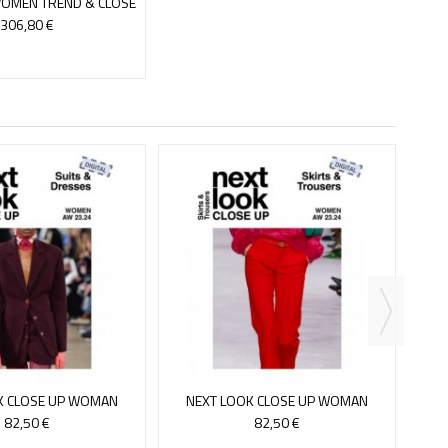
WOMEN TREND & CLOSE
COMPLETE 22
306,80 €
NEX
BA
K CLOSE UP WOMAN
NEXT LOOK CLOSE UP WOMAN
DRESSES - ONLINE
SKIRTS &TROUSERS - VERSION...
82,50 €
82,50 €
ERSION 14