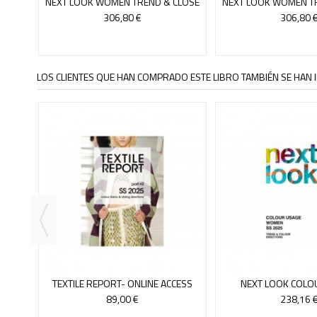
NEXT LOOK WOMEN TREND & CLOSE
NEXT LOOK WOMEN T
UPCOMPLETE 25
UPCOMPLET
306,80 €
306,80 
LOS CLIENTES QUE HAN COMPRADO ESTE LIBRO TAMBIÉN SE HAN I
AN
NLINE
TEXTILE REPORT- ONLINE ACCESS
NEXT LOOK COLO
3/25
WOMAN-ONLINEACCE
89,00 €
238,16 
23