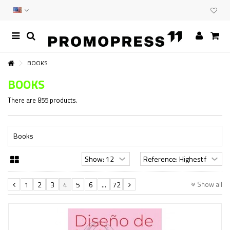
BOOKS
BOOKS
There are 855 products.
Books
Show all
1
2
3
4
5
6
...
72