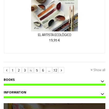
EL ARTISTA ECOLÓGICO
19,95 €
Show all
1
2
3
4
5
6
...
72
BOOKS
INFORMATION